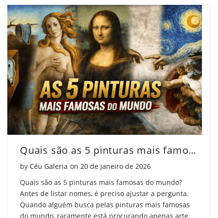
Apreciar
e
Apreciar
a
Apreciar
a
Arte
a
Arte
Contemporânea"
Arte
Contemporânea"
on
Contemporânea"
on
Facebook
on
Pinterest
Twitter
Quais são as 5 pinturas mais famosas do mundo?
Posted on
by
Céu Galeria
on
20 de janeiro de 2026
Quais são as 5 pinturas mais famosas do mundo?
Antes de listar nomes, é preciso ajustar a pergunta.
Quando alguém busca pelas pinturas mais famosas
do mundo, raramente está procurando apenas arte.