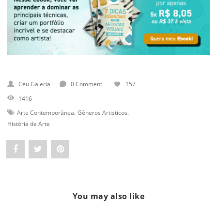
Céu Galeria
0 Comment
157
1416
,
,
Arte Contemporânea
Gêneros Artistícos
História da Arte
Share
Post
Pin
"Como
status
"Como
Entender
"Como
Entender
You may also like
e
Entender
e