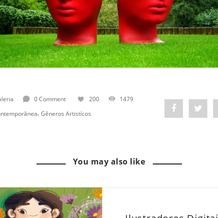
leria
0 Comment
200
1479
Share
Post
,
ontemporânea
Gêneros Artistícos
"Expressões
status
Além
"Expr
You may also like
do
Além
Comum:
do
O
Com