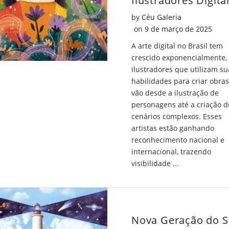
Poder
O
by
Céu Galeria
da
Pode
Posted on
on
9 de março de 2025
Arte
da
A arte digital no Brasil tem
crescido exponencialmente,
Contemporâ
Arte
ilustradores que utilizam su
on
Cont
habilidades para criar obra
vão desde a ilustração de
Facebook
on
personagens até a criação d
cenários complexos. Esses
Twitt
artistas estão ganhando
reconhecimento nacional e
internacional, trazendo
visibilidade ...