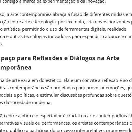
 consigo a marca da experimentação e da inovação.
so, a arte contemporânea abraça a fusão de diferentes mídias e t
ecção entre arte e tecnologia, por exemplo, cria novos horizontes 
o artística, permitindo o uso de ferramentas digitais, realidade
a e outras tecnologias inovadoras para expandir o alcance e o 
s.
paço para Reflexões e Diálogos na Arte
emporânea
a de arte vai além do estético. Ela é um convite à reflexão e ao d
bras contemporâneas
são projetadas para provocar emoções, qu
ociais e políticas, e estimular discussões profundas sobre quest
es da sociedade moderna.
ção entre a obra e o espectador é crucial na arte contemporânea.
narrativas visuais ou performances, os artistas contemporâneos
te o público a participar do processo interpretativo, promoven