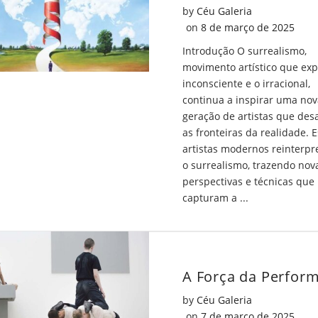
by
Céu Galeria
Posted on
on
8 de março de 2025
Introdução O surrealismo,
movimento artístico que exp
inconsciente e o irracional,
continua a inspirar uma nov
geração de artistas que des
as fronteiras da realidade. E
artistas modernos reinterp
o surrealismo, trazendo nov
perspectivas e técnicas que
capturam a ...
by
Céu Galeria
Posted on
on
7 de março de 2025