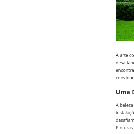
A arte c
desafian
encontr
convidan
Uma D
A beleza
instalaç
desafiam
Pinturas