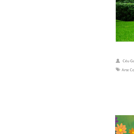
Céu Ga
Arte C