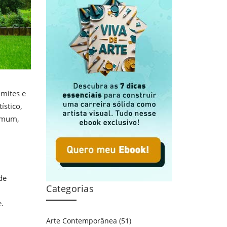
imites e
ístico,
omum,
de
Categorias
.
Arte Contemporânea
(51)