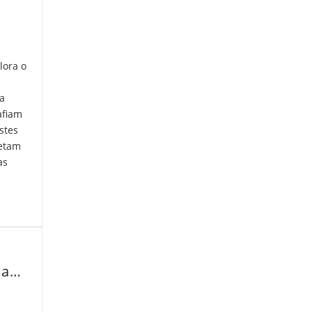
lora o
a
afiam
stes
retam
as
A Força da Performance na Arte Contemporânea