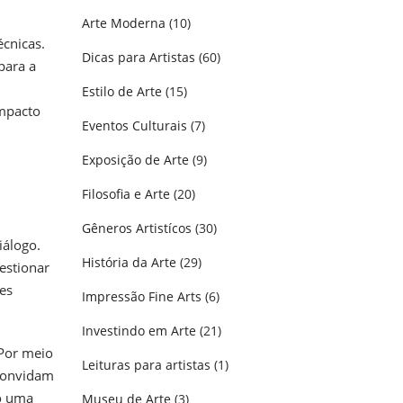
Arte Moderna
(10)
écnicas.
Dicas para Artistas
(60)
para a
Estilo de Arte
(15)
impacto
Eventos Culturais
(7)
Exposição de Arte
(9)
Filosofia e Arte
(20)
Gêneros Artistícos
(30)
iálogo.
História da Arte
(29)
estionar
ões
Impressão Fine Arts
(6)
Investindo em Arte
(21)
 Por meio
Leituras para artistas
(1)
 convidam
do uma
Museu de Arte
(3)