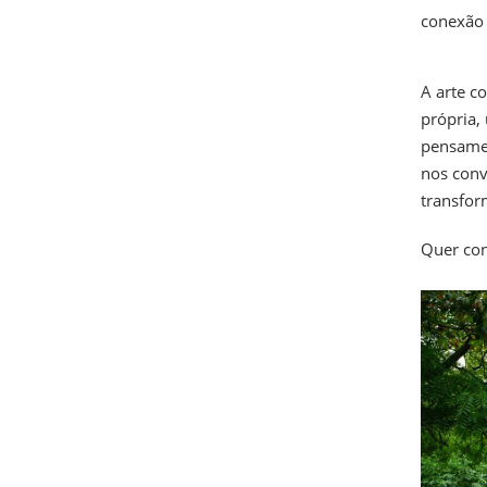
conexão 
A arte c
própria,
pensamen
nos conv
transfor
Quer con