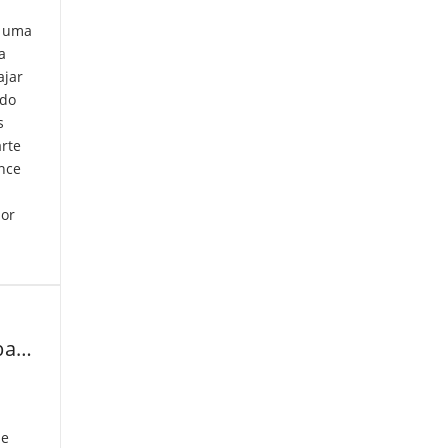
é uma
a
ajar
ndo
s
rte
nce
por
Transformação Urbana: Artistas que Mudam Paisagens
de