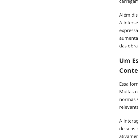
carregam
Além dis
A inters
expressã
aumentad
das obra
Um Es
Cont
Essa form
Muitas
o
normas s
relevant
A intera
de suas 
ativamen