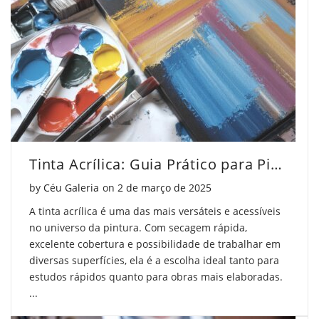
Tons
de
Tons
de
Tons
de
Cinza
de
Cinza
Impressionantes"
Cinza
Impressionantes"
on
Impressionantes"
on
Facebook
on
Pinterest
Tinta Acrílica: Guia Prático para Pintores
Twitter
Posted on
by
Céu Galeria
on
2 de março de 2025
A tinta acrílica é uma das mais versáteis e acessíveis
no universo da pintura. Com secagem rápida,
excelente cobertura e possibilidade de trabalhar em
diversas superfícies, ela é a escolha ideal tanto para
estudos rápidos quanto para obras mais elaboradas.
...