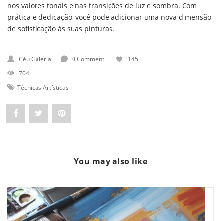
nos valores tonais e nas transições de luz e sombra. Com
prática e dedicação, você pode adicionar uma nova dimensão
de sofisticação às suas pinturas.
Céu Galeria
0 Comment
145
704
Técnicas Artísticas
Share
Post
Pin
"Grisaille:
status
"Grisaille:
Domine
"Grisaille:
Domine
You may also like
a
Domine
a
Arte
a
Arte
de
Arte
de