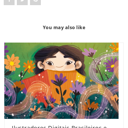
"Pop
status
"Pop
Art:
"Pop
Art:
You may also like
Um
Art:
Um
Guia
Um
Guia
Completo
Guia
Completo
dos
Completo
dos
Principais
dos
Principais
Artistas
Principais
Artistas
e
Artistas
e
Obras"
e
Obras"
on
Obras"
on
Ilustradores Digitais Brasileiros em Destaque