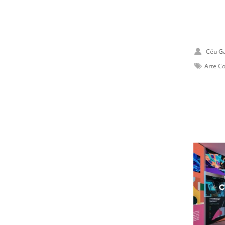
Céu Ga
Arte C