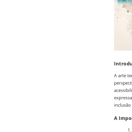
Introd
A arte t
perspect
acessibi
expressa
inclusão
A Impor