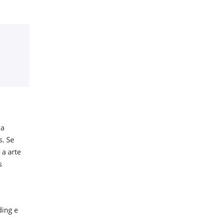
ma
s. Se
a arte
s
ding e