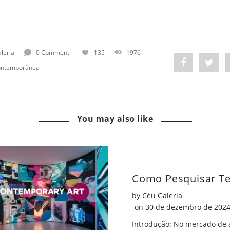
leria
0 Comment
135
1976
Share
Post
ontemporânea
"Arte
status
e
"Arte
You may also like
Inclusão:
e
Projetos
Inclu
para
Proje
Todos"
para
by
Céu Galeria
on
Todo
Posted on
on
30 de dezembro de 202
Facebook
on
Introdução: No mercado de 