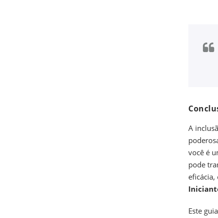
Conclu
A inclus
poderosa
você é u
pode tra
eficácia
Iniciant
Este gui