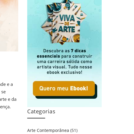
ade e a
 se
rte e da
rença.
Categorias
Arte Contemporânea
(51)