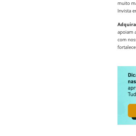
muito ma
Invista 
Adquira 
apoiam a
com noss
fortalece