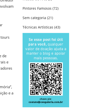
colhedor
envolvam
Pintores Famosos
(72)
Sem categoria
(21)
ar
Técnicas Artísticas
(43)
 tours
e de
ais e
radores
mória”,
ição e a