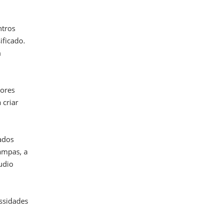
ntros
ificado.
m
dores
 criar
zados
rampas, a
udio
essidades