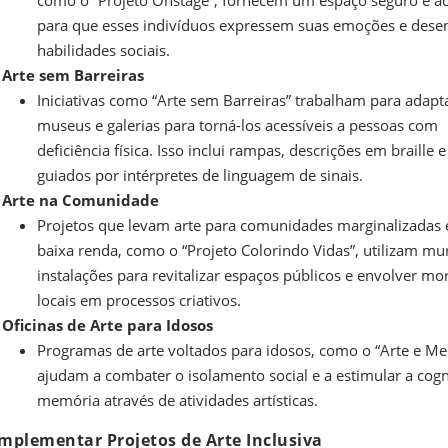
como o “Projeto Onstage”, fornecem um espaço seguro e a
para que esses indivíduos expressem suas emoções e des
habilidades sociais.
Arte sem Barreiras
Iniciativas como “Arte sem Barreiras” trabalham para adapt
museus e galerias para torná-los acessíveis a pessoas com
deficiência física. Isso inclui rampas, descrições em braille e
guiados por intérpretes de linguagem de sinais.
Arte na Comunidade
Projetos que levam arte para comunidades marginalizadas 
baixa renda, como o “Projeto Colorindo Vidas”, utilizam mur
instalações para revitalizar espaços públicos e envolver mo
locais em processos criativos.
Oficinas de Arte para Idosos
Programas de arte voltados para idosos, como o “Arte e Me
ajudam a combater o isolamento social e a estimular a cogn
memória através de atividades artísticas.
mplementar Projetos de Arte Inclusiva