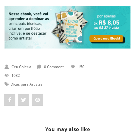
Céu Galeria
0 Comment
150
1032
Dicas para Artistas
Share
Post
Pin
"Dicas
status
"Dicas
Práticas
"Dicas
Práticas
You may also like
para
Práticas
para