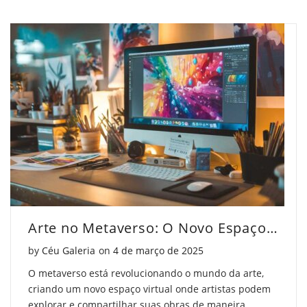
Precificar
para
Precificar
Suas
Precificar
Suas
Obras
Suas
Obras
de
Obras
de
Arte"
de
Arte"
on
Arte"
on
Facebook
on
Pinterest
Twitter
Arte no Metaverso: O Novo Espaço Criativo
Posted on
by
Céu Galeria
on
4 de março de 2025
O metaverso está revolucionando o mundo da arte,
criando um novo espaço virtual onde artistas podem
explorar e compartilhar suas obras de maneira