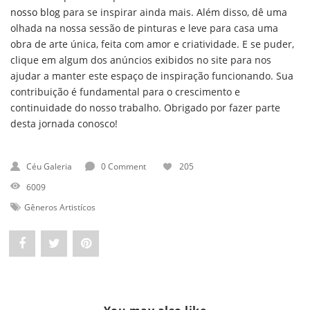
nosso blog
para se inspirar ainda mais. Além disso, dê uma
olhada na nossa sessão de pinturas e leve para casa uma
obra de arte única, feita com amor e criatividade. E se puder,
clique em algum dos anúncios exibidos no site para nos
ajudar a manter este espaço de inspiração funcionando. Sua
contribuição é fundamental para o crescimento e
continuidade do nosso trabalho. Obrigado por fazer parte
desta jornada conosco!
Céu Galeria
0 Comment
205
6009
Gêneros Artistícos
Share
Post
Pin
"O
status
"O
que
"O
que