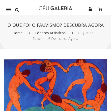
Mobile
navigation
O QUE FOI O FAUVISMO? DESCUBRA AGORA
Home
Gêneros Artistícos
O Que Foi O
Fauvismo? Descubra Agora
Skip to content