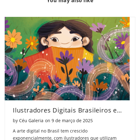
You may also like
foi
que
foi
o
foi
o
fauvismo?
o
fauvismo?
Descubra
fauvismo?
Descubra
Agora"
Descubra
Agora"
on
Agora"
on
Facebook
on
Pinterest
Twitter
Ilustradores Digitais Brasileiros em Destaque
Posted on
by
Céu Galeria
on
9 de março de 2025
A arte digital no Brasil tem crescido
exponencialmente, com ilustradores que utilizam