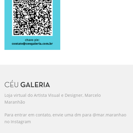
Loja virtual do Artista Visual e Designer, Marcelo
Maranhão
Para entrar em contato, envie uma dm para @mar.maranhao
no Instagram