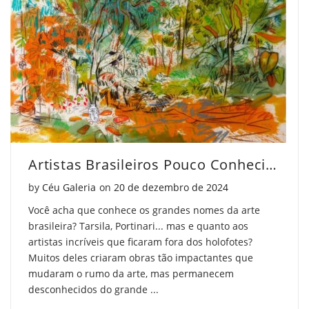
Artistas Brasileiros Pouco Conhecidos Que Você Deve Conhecer
Posted on
by
Céu Galeria
on
20 de dezembro de 2024
Você acha que conhece os grandes nomes da arte
brasileira? Tarsila, Portinari... mas e quanto aos
artistas incríveis que ficaram fora dos holofotes?
Muitos deles criaram obras tão impactantes que
mudaram o rumo da arte, mas permanecem
desconhecidos do grande ...