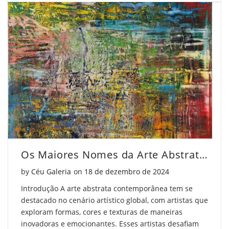
Os Maiores Nomes da Arte Abstrata Contemporânea
Posted on
by
Céu Galeria
on
18 de dezembro de 2024
Introdução A arte abstrata contemporânea tem se
destacado no cenário artístico global, com artistas que
exploram formas, cores e texturas de maneiras
inovadoras e emocionantes. Esses artistas desafiam