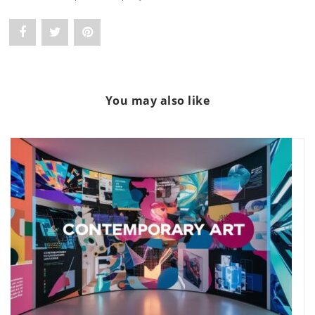
Share
Post
Pin
"Os
status
"Os
5
"Os
5
You may also like
Artistas
5
Artistas
Emergentes
Artistas
Emergentes
Que
Emergentes
Que
Você
Que
Você
Precisa
Você
Precisa
Conhecer"
Precisa
Conhecer"
on
Conhecer"
on
Facebook
on
Pinterest