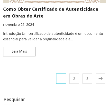
Como Obter Certificado de Autenticidade
em Obras de Arte
novembro 21, 2024
Introdução Um certificado de autenticidade é um documento
essencial para validar a originalidade e a...
Como Obter Certificado de Autenticidade em Obra
Leia Mais
Paginação de posts
Page
Page
Page
1
2
3
Pesquisar