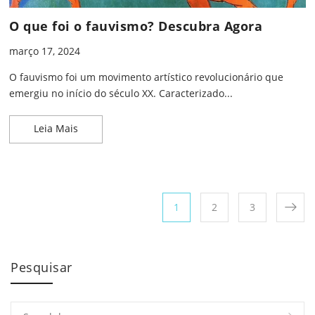
O que foi o fauvismo? Descubra Agora
março 17, 2024
O fauvismo foi um movimento artístico revolucionário que
emergiu no início do século XX. Caracterizado...
O que foi o fauvismo? Descubra Agora
Leia Mais
Paginação de posts
Page
Page
Page
1
2
3
Pesquisar