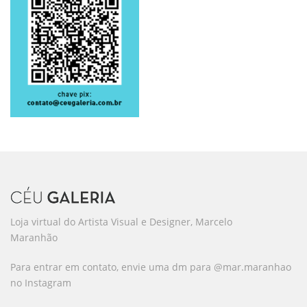
Loja virtual do Artista Visual e Designer, Marcelo
Maranhão
Para entrar em contato, envie uma dm para @mar.maranhao
no Instagram