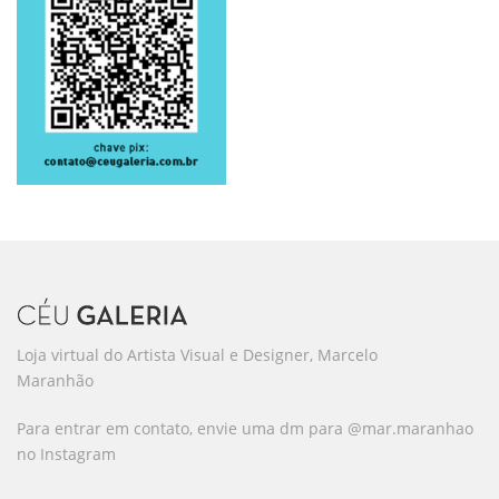
Loja virtual do Artista Visual e Designer, Marcelo
Maranhão
Para entrar em contato, envie uma dm para @mar.maranhao
no Instagram