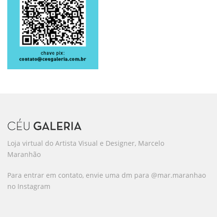
Loja virtual do Artista Visual e Designer, Marcelo
Maranhão
Para entrar em contato, envie uma dm para @mar.maranhao
no Instagram