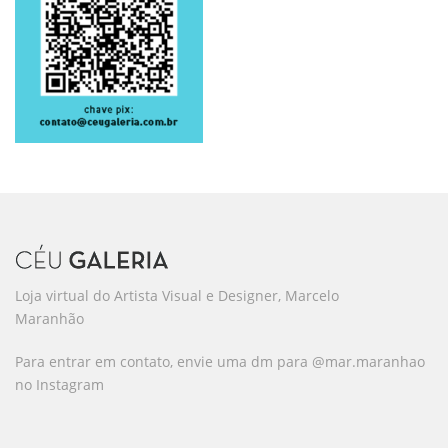
Loja virtual do Artista Visual e Designer, Marcelo
Maranhão
Para entrar em contato, envie uma dm para @mar.maranhao
no Instagram