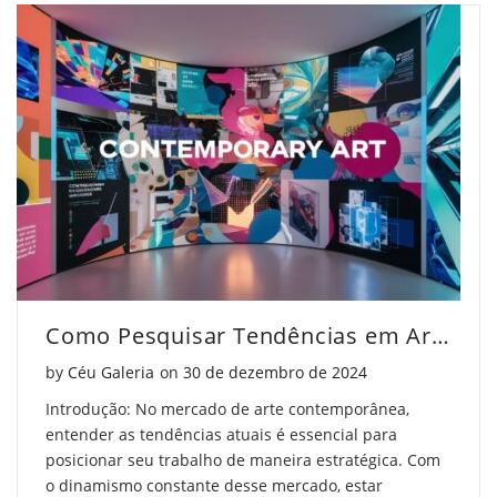
Brasil:
no
Brasil:
O
Brasil:
O
Que
O
Que
Você
Que
Você
Precisa
Você
Precisa
Saber"
Precisa
Saber"
on
Saber"
on
Facebook
on
Pinterest
Como Pesquisar Tendências em Arte Contemporânea
Twitter
Posted on
by
Céu Galeria
on
30 de dezembro de 2024
Introdução: No mercado de arte contemporânea,
entender as tendências atuais é essencial para
posicionar seu trabalho de maneira estratégica. Com
o dinamismo constante desse mercado, estar