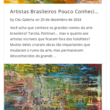
Artistas Brasileiros Pouco Conhecidos Que Você Deve Conhecer
Posted on
by
Céu Galeria
on
20 de dezembro de 2024
Você acha que conhece os grandes nomes da arte
brasileira? Tarsila, Portinari... mas e quanto aos
artistas incríveis que ficaram fora dos holofotes?
Muitos deles criaram obras tão impactantes que
mudaram o rumo da arte, mas permanecem
desconhecidos do grande ...