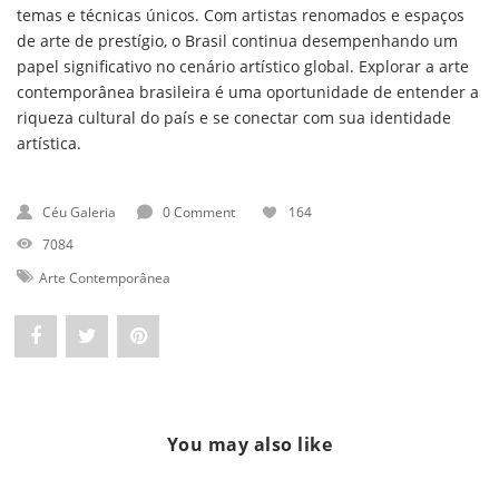
temas e técnicas únicos. Com artistas renomados e espaços
de arte de prestígio, o Brasil continua desempenhando um
papel significativo no cenário artístico global. Explorar a arte
contemporânea brasileira é uma oportunidade de entender a
riqueza cultural do país e se conectar com sua identidade
artística.
Céu Galeria
0 Comment
164
7084
Arte Contemporânea
Share
Post
Pin
"Arte
status
"Arte
Contemporânea
"Arte
Contemporânea
You may also like
no
Contemporânea
no