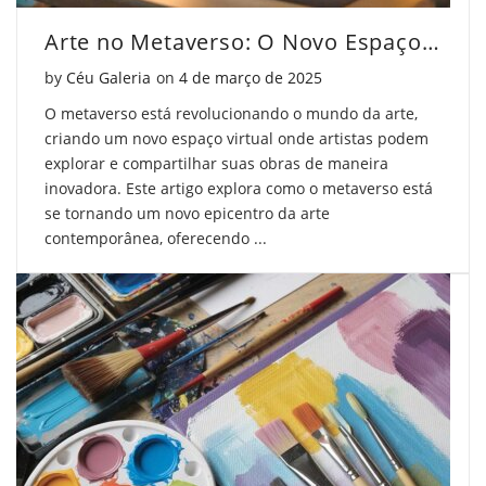
Facebook
on
Pinterest
Arte no Metaverso: O Novo Espaço Criativo
Twitter
Posted on
by
Céu Galeria
on
4 de março de 2025
O metaverso está revolucionando o mundo da arte,
criando um novo espaço virtual onde artistas podem
explorar e compartilhar suas obras de maneira
inovadora. Este artigo explora como o metaverso está
se tornando um novo epicentro da arte
contemporânea, oferecendo ...