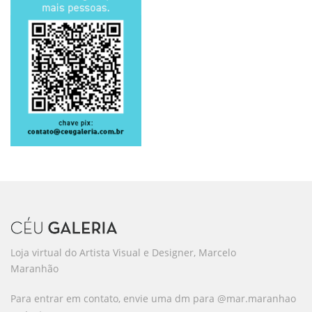
Loja virtual do Artista Visual e Designer, Marcelo
Maranhão
Para entrar em contato, envie uma dm para @mar.maranhao