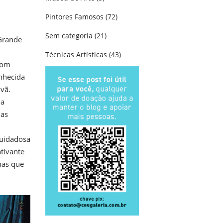
Pintores Famosos
(72)
Sem categoria
(21)
 Grande
Técnicas Artísticas
(43)
com
onhecida
vã.
ma
uas
cuidadosa
ativante
mas que