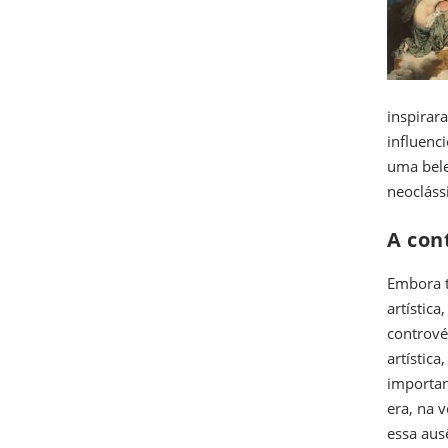
inspirar
influenc
uma bele
neocláss
A con
Embora t
artístic
contrové
artístic
importan
era, na 
essa aus