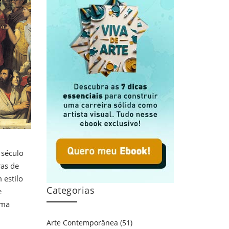
 século
ras de
 estilo
Categorias
e
rma
Arte Contemporânea
(51)