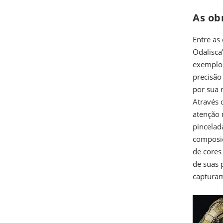
As ob
Entre as
Odalisca”
exemplos
precisão
por sua 
Através 
atenção 
pincelad
composiç
de cores
de suas 
capturam