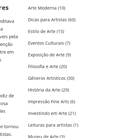
res
Arte Moderna
(10)
Dicas para Artistas
(60)
editava
 a
Estilo de Arte
(15)
veis pela
Eventos Culturais
(7)
tenção
stre em
Exposição de Arte
(9)
s
Filosofia e Arte
(20)
Gêneros Artistícos
(30)
História da Arte
(29)
ndiz de
Impressão Fine Arts
(6)
iosa
des
Investindo em Arte
(21)
e
Leituras para artistas
(1)
se tornou
istas.
Museu de Arte
(3)