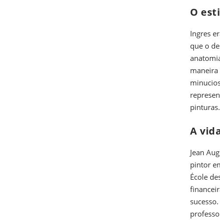
O est
Ingres e
que o de
anatomia
maneira 
minucios
represen
pinturas.
A vid
Jean Aug
pintor e
École de
financei
sucesso. 
professo