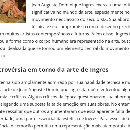
Jean Auguste Dominique Ingres exerceu uma infl
significativa no mundo da arte, especialmente no
movimento neoclássico do século XIX. Sua abor
técnica e seu compromisso com o desenho preci
am muitos artistas contemporâneos e futuros. Além disso, Ingre
iou a forma como o corpo humano era representado na arte, bu
za idealizada que se tornou um elemento central do movimento
ico.
trovérsia em torno da arte de Ingres
enha sido amplamente admirado por sua habilidade técnica e ma
a, a arte de Jean Auguste Dominique Ingres também enfrentou al
rsia e críticas. Alguns críticos da época questionaram sua abord
a, alegando uma suposta falta de emoção em suas obras. No entant
te ressaltar que outros argumentaram que essa aparente falta 
verdade, uma parte essencial da estética de Ingres. Para esses def
ência de emoção permitia uma representação mais atemporal e i