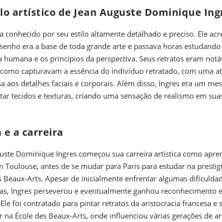
ilo artístico de Jean Auguste Dominique Ing
ra conhecido por seu estilo altamente detalhado e preciso. Ele acr
senho era a base de toda grande arte e passava horas estudando
 humana e os princípios da perspectiva. Seus retratos eram notá
como capturavam a essência do indivíduo retratado, com uma a
a aos detalhes faciais e corporais. Além disso, Ingres era um me
tar tecidos e texturas, criando uma sensação de realismo em sua
a e a carreira
uste Dominique Ingres começou sua carreira artística como apre
m Toulouse, antes de se mudar para Paris para estudar na prestig
s Beaux-Arts. Apesar de inicialmente enfrentar algumas dificulda
ras, Ingres perseverou e eventualmente ganhou reconhecimento 
Ele foi contratado para pintar retratos da aristocracia francesa e 
r na École des Beaux-Arts, onde influenciou várias gerações de art