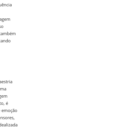
uência
dagem
so
s também
scando
estria
guma
agem
o, é
de emoção
ensores,
dealizada