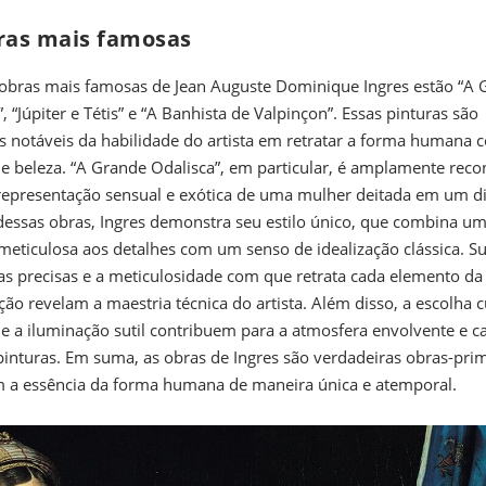
ras mais famosas
 obras mais famosas de Jean Auguste Dominique Ingres estão “A
, “Júpiter e Tétis” e “A Banhista de Valpinçon”. Essas pinturas são
 notáveis da habilidade do artista em retratar a forma humana 
 e beleza. “A Grande Odalisca”, em particular, é amplamente rec
representação sensual e exótica de uma mulher deitada em um di
dessas obras, Ingres demonstra seu estilo único, que combina u
meticulosa aos detalhes com um senso de idealização clássica. S
as precisas e a meticulosidade com que retrata cada elemento da
ão revelam a maestria técnica do artista. Além disso, a escolha 
 e a iluminação sutil contribuem para a atmosfera envolvente e c
pinturas. Em suma, as obras de Ingres são verdadeiras obras-pri
 a essência da forma humana de maneira única e atemporal.