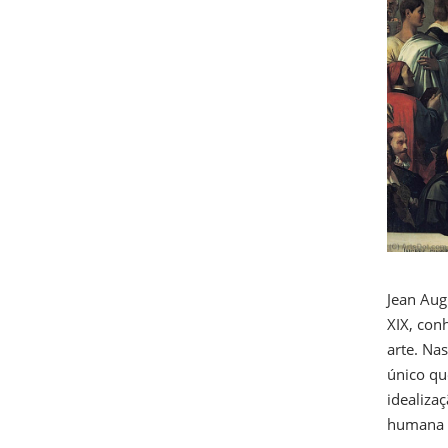
Jean Aug
XIX, con
arte. N
único qu
idealiza
humana o