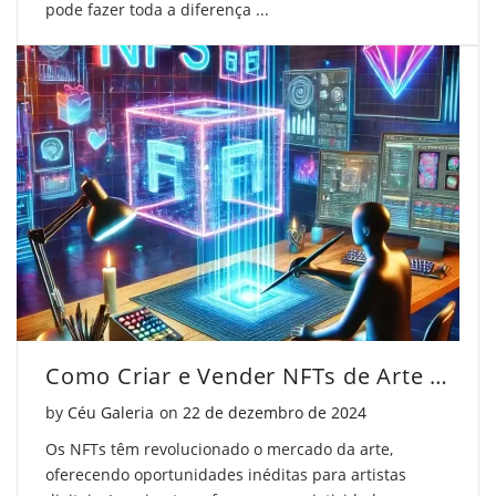
pode fazer toda a diferença ...
Como Criar e Vender NFTs de Arte Passo a Passo
Posted on
by
Céu Galeria
on
22 de dezembro de 2024
Os NFTs têm revolucionado o mercado da arte,
oferecendo oportunidades inéditas para artistas