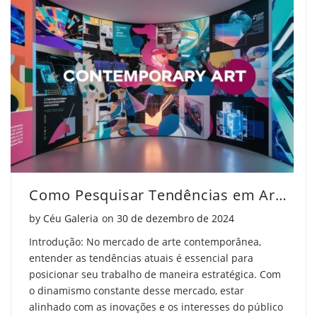
arte?
de
arte?
Descubra
arte?
Descubra
se
Descubra
se
vale
se
vale
pena"
vale
pena"
on
pena"
on
Facebook
on
Pinterest
Como Pesquisar Tendências em Arte Contemporânea
Twitter
Posted on
by
Céu Galeria
on
30 de dezembro de 2024
Introdução: No mercado de arte contemporânea,
entender as tendências atuais é essencial para
posicionar seu trabalho de maneira estratégica. Com
o dinamismo constante desse mercado, estar
alinhado com as inovações e os interesses do público