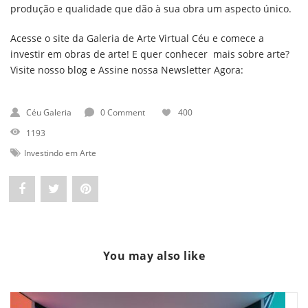
produção e qualidade que dão à sua obra um aspecto único.
Acesse o site da Galeria de Arte Virtual Céu e comece a
investir em obras de arte! E quer conhecer mais sobre arte?
Visite nosso
blog
e Assine nossa Newsletter Agora:
Céu Galeria
0 Comment
400
1193
Investindo em Arte
Share
Post
Pin
"Investir
status
"Investir
em
"Investir
em
You may also like
obra
em
obra
de
obra
de