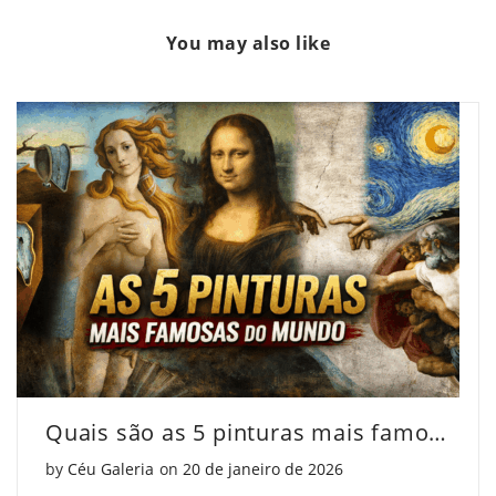
Abstracionista
"Movimento
Abstracionista
You may also like
Brasileiro"
Abstracionista
Brasileiro"
on
Brasileiro"
on
Facebook
on
Pinterest
Twitter
Quais são as 5 pinturas mais famosas do mundo?
Posted on
by
Céu Galeria
on
20 de janeiro de 2026