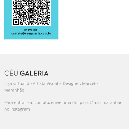
Loja virtual do Artista Visual e Designer, Marcelo
Maranhão
Para entrar em contato, envie uma dm para @mar.maranhao
no Instagram