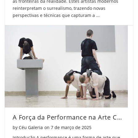
as fronteiras da realidade. Estes artistas modernos
reinterpretam o surrealismo, trazendo novas
perspectivas e técnicas que capturam a ...
A Força da Performance na Arte Contemporânea
Posted on
by
Céu Galeria
on
7 de março de 2025
Introdução A performance é uma forma de arte que