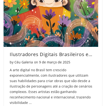
guia
um
guia
abrangente"
guia
abrangente"
on
abrangente"
on
Facebook
on
Pinterest
Twitter
Ilustradores Digitais Brasileiros em Destaque
Posted on
by
Céu Galeria
on
9 de março de 2025
A arte digital no Brasil tem crescido
exponencialmente, com ilustradores que utilizam
suas habilidades para criar obras que vão desde a
ilustração de personagens até a criação de cenários
complexos. Esses artistas estão ganhando
reconhecimento nacional e internacional, trazendo
visibilidade ...