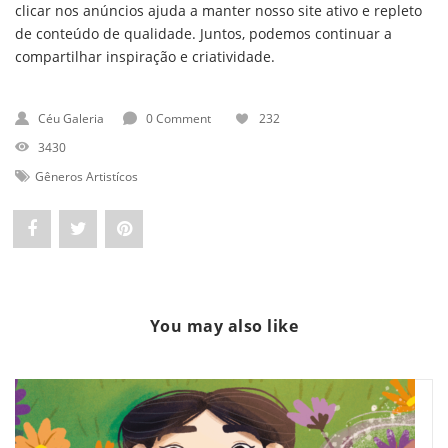
clicar nos anúncios ajuda a manter nosso site ativo e repleto
de conteúdo de qualidade. Juntos, podemos continuar a
compartilhar inspiração e criatividade.
Céu Galeria
0 Comment
232
3430
Gêneros Artistícos
Share
Post
Pin
"O
status
"O
que
"O
que
You may also like
é
que
é
Impressionismo:
é
Impressionismo:
um
Impressionismo:
um