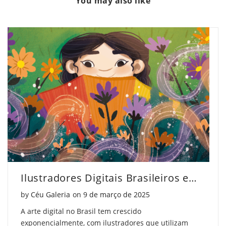
You may also like
foi
que
foi
o
foi
o
fauvismo?
o
fauvismo?
Descubra
fauvismo?
Descubra
Agora"
Descubra
Agora"
on
Agora"
on
Facebook
on
Pinterest
Twitter
Ilustradores Digitais Brasileiros em Destaque
Posted on
by
Céu Galeria
on
9 de março de 2025
A arte digital no Brasil tem crescido
exponencialmente, com ilustradores que utilizam