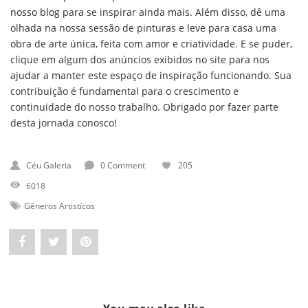
nosso blog
para se inspirar ainda mais. Além disso, dê uma
olhada na nossa sessão de pinturas e leve para casa uma
obra de arte única, feita com amor e criatividade. E se puder,
clique em algum dos anúncios exibidos no site para nos
ajudar a manter este espaço de inspiração funcionando. Sua
contribuição é fundamental para o crescimento e
continuidade do nosso trabalho. Obrigado por fazer parte
desta jornada conosco!
Céu Galeria
0 Comment
205
6018
Gêneros Artistícos
Share
Post
Pin
"O
status
"O
que
"O
que