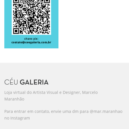
Loja virtual do Artista Visual e Designer, Marcelo
Maranhão
Para entrar em contato, envie uma dm para @mar.maranhao
no Instagram