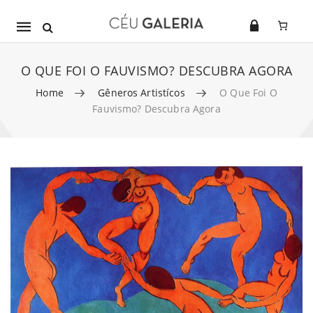
Mobile
navigation
O QUE FOI O FAUVISMO? DESCUBRA AGORA
Home
Gêneros Artistícos
O Que Foi O
Fauvismo? Descubra Agora
Skip to content