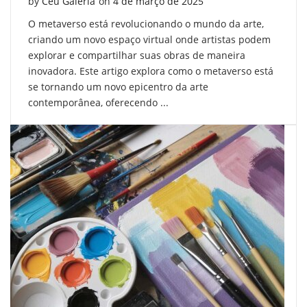
Posted on
by
Céu Galeria
on
4 de março de 2025
O metaverso está revolucionando o mundo da arte,
criando um novo espaço virtual onde artistas podem
explorar e compartilhar suas obras de maneira
inovadora. Este artigo explora como o metaverso está
se tornando um novo epicentro da arte
contemporânea, oferecendo ...