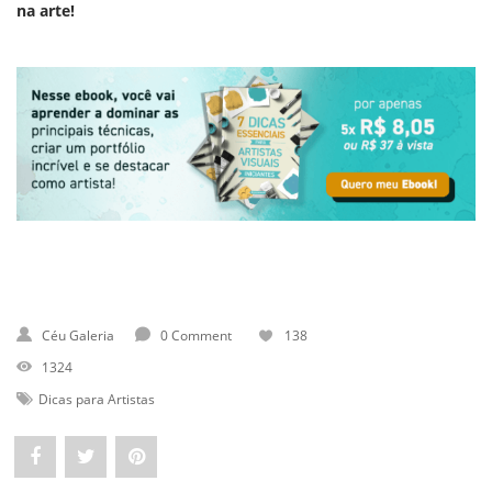
na arte!
Céu Galeria
0 Comment
138
1324
Dicas para Artistas
Share
Post
Pin