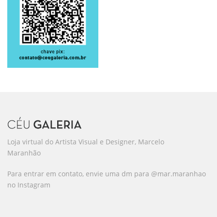
Loja virtual do Artista Visual e Designer, Marcelo
Maranhão
Para entrar em contato, envie uma dm para @mar.maranhao
no Instagram