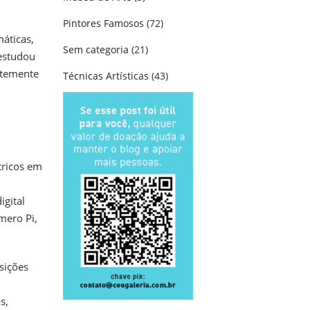
Pintores Famosos
(72)
áticas,
Sem categoria
(21)
 estudou
rtemente
Técnicas Artísticas
(43)
tricos em
igital
mero Pi,
sições
s,