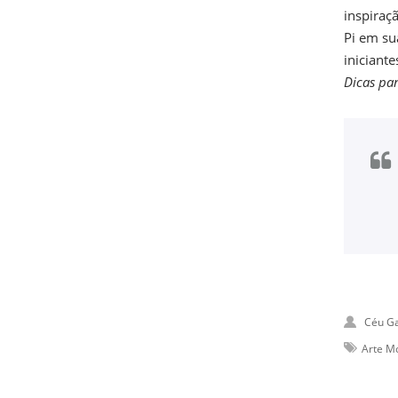
inspiraç
Pi em su
iniciant
Dicas par
Céu Ga
Arte M