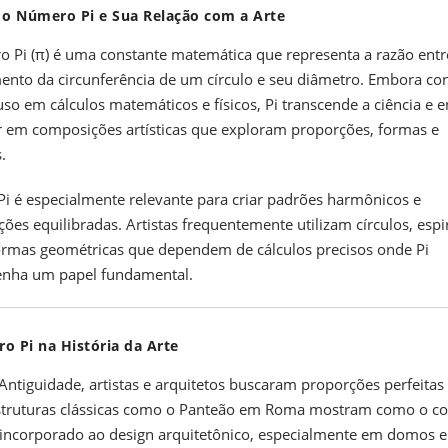
 o Número Pi e Sua Relação com a Arte
 Pi (π) é uma constante matemática que representa a razão entr
nto da circunferência de um círculo e seu diâmetro. Embora co
uso em cálculos matemáticos e físicos, Pi transcende a ciência e 
r em composições artísticas que exploram proporções, formas e
.
 Pi é especialmente relevante para criar padrões harmônicos e
ões equilibradas. Artistas frequentemente utilizam círculos, espir
ormas geométricas que dependem de cálculos precisos onde Pi
nha um papel fundamental.
o Pi na História da Arte
Antiguidade, artistas e arquitetos buscaram proporções perfeita
struturas clássicas como o Panteão em Roma mostram como o co
i incorporado ao design arquitetônico, especialmente em domos e