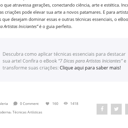
ão que atravessa gerações, conectando ciência, arte e estética. In
as criações pode elevar sua arte a novos patamares. E para artist
es que desejam dominar essas e outras técnicas essenciais, o eBo
a Artistas Iniciantes”
é o guia perfeito.
Descubra como aplicar técnicas essenciais para destacar
sua arte! Confira o eBook
“7 Dicas para Artistas Iniciantes”
e
transforme suas criações:
Clique aqui para saber mais!
leria
0 Comment
160
1418
Share
Post
,
oderna
Técnicas Artísticas
"Você
status