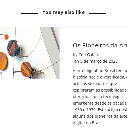
sabia
"Voc
You may also like
que
sabia
o
que
número
o
Pi
núme
by
Céu Galeria
inspira
Pi
Posted on
on
5 de março de 2025
obras
inspi
A arte digital no Brasil tem
história rica e diversificada,
de
obras
artistas visionários que
arte
de
exploraram as possibilidade
oferecidas pela tecnologia
incríveis?"
arte
emergente desde as década
1960 e 1970. Este artigo des
on
incrí
alguns dos pioneiros da art
Facebook
on
digital no Brasil, ...