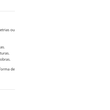
etrias ou
as.
turas.
obras.
 forma de