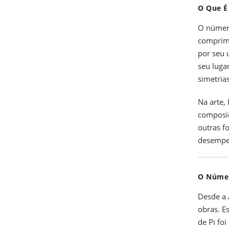
O Que É
O número
comprime
por seu 
seu luga
simetrias
Na arte,
composiç
outras f
desempe
O Númer
Desde a 
obras. E
de Pi fo