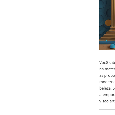
Você sab
na matem
as propo
moderna,
beleza. 
atempora
visão art