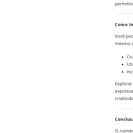
permitin
Como In
Você pod
mesmo de
Cri
Uti
In
Explorar
expressa
criativi
Conclus
O número