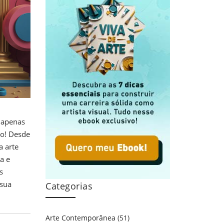
 apenas
go! Desde
a arte
a e
s
 sua
Categorias
Arte Contemporânea
(51)