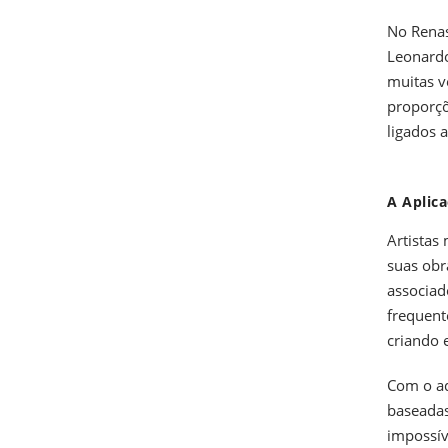
No Renas
Leonardo
muitas v
proporçõ
ligados a
A Aplic
Artistas
suas obr
associad
frequent
criando 
Com o ad
baseadas
impossív